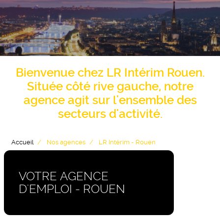
Bienvenue chez
LR Intérim Rouen
.
Située côté rive gauche, notre
agence agit sur l'ensemble des
secteurs d'activité.
Accueil
Nos agences
LR Intérim - Rouen
VOTRE AGENCE
D'EMPLOI - ROUEN