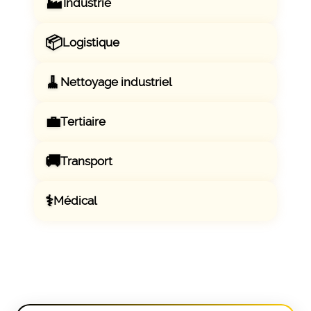
🏭
Industrie
📦
Logistique
🧹
Nettoyage industriel
💼
Tertiaire
🚚
Transport
⚕️
Médical