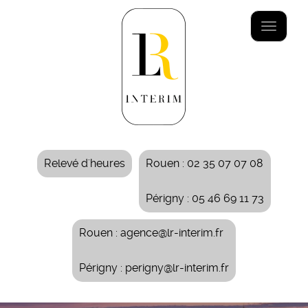
Aller
au
Toggle
contenu
navigat
principal
Relevé d'heures
Rouen : 02 35 07 07 08
Périgny : 05 46 69 11 73
Rouen : agence@lr-interim.fr
Périgny : perigny@lr-interim.fr