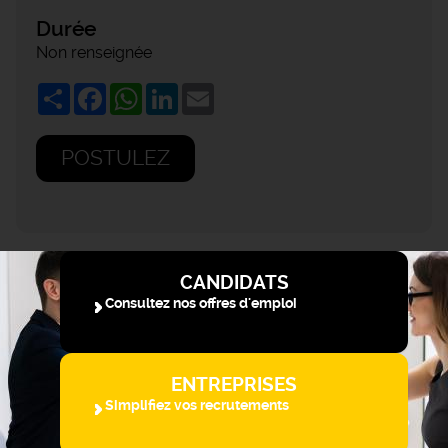
Durée
Non renseignée
Share
Facebook
WhatsApp
LinkedIn
Email
POSTULEZ
CANDIDATS
Consultez nos offres d'emploi
ENTREPRISES
Simplifiez vos recrutements