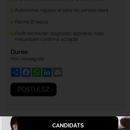
Autonomie, rigueur et sens du service client
Permis B requis
Profil technicien diagnostic apprécié, mais
mécanicien confirmé accepté
Durée
Non renseignée
Share
Facebook
WhatsApp
LinkedIn
Email
POSTULEZ
CANDIDATS