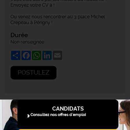
Envoyez votre CV à !
Ou venez nous rencontrer au 3 place Michel
Crépeau à Périgny !
Durée
Non renseignée
Share
Facebook
WhatsApp
LinkedIn
Email
POSTULEZ
CANDIDATS
Consultez nos offres d'emploi