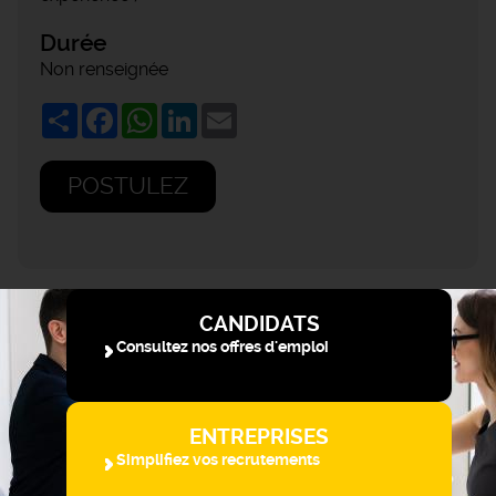
Durée
Non renseignée
Share
Facebook
WhatsApp
LinkedIn
Email
POSTULEZ
CANDIDATS
Consultez nos offres d'emploi
ENTREPRISES
Simplifiez vos recrutements