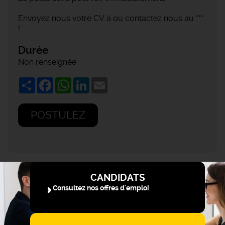
Envoyez nous votre CV à ou contactez nous au ***
!
Durée
Non renseignée
Share
Facebook
WhatsApp
LinkedIn
Email
POSTULEZ
CANDIDATS
Consultez nos offres d'emploi