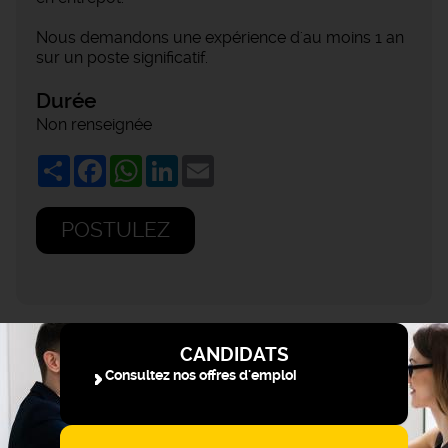
Nous demandons une expérience d'au moins 1 an
sur un poste significatif.
Durée
Non renseignée
Share
Facebook
WhatsApp
LinkedIn
Email
POSTULEZ
CANDIDATS
Consultez nos offres d'emploi