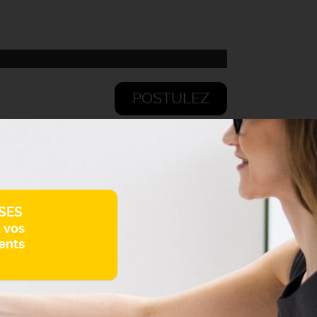
POSTULEZ
SES
z vos
ents