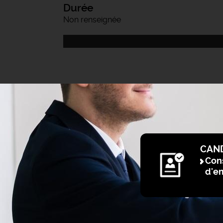
Durée
Non renseignée
CAN
Cons
d'e