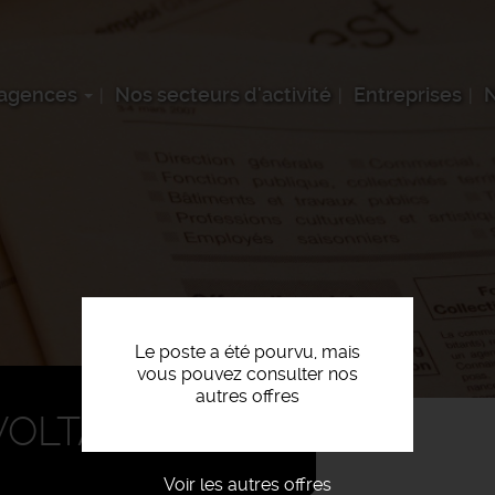
 agences
Nos secteurs d'activité
Entreprises
N
Le poste a été pourvu, mais
vous pouvez consulter nos
autres offres
OLTAÏQUE F/H
Voir les autres offres