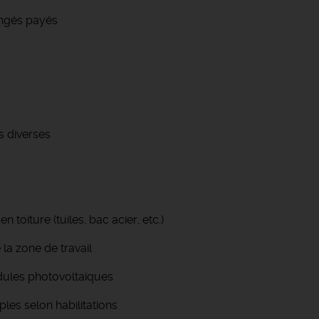
congés payés
s diverses
 toiture (tuiles, bac acier, etc.)
 la zone de travail
dules photovoltaïques
es selon habilitations