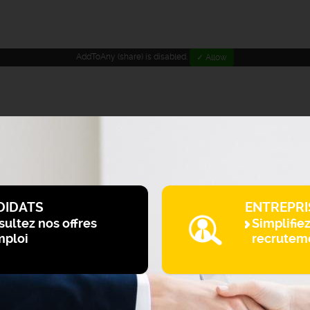
AddToAny (share) is disabled.
✓ Allow
DIDATS
ENTREPRI
ultez nos offres
Simplifie
mploi
recrutem