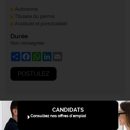
Autonome
Titulaire du permis
Assidu(e) et ponctuel(lle)
Durée
Non renseignée
Share
Facebook
WhatsApp
LinkedIn
Email
POSTULEZ
CANDIDATS
Consultez nos offres d'emploi