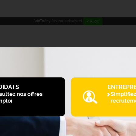
AddToAny (share) is disabled.
✓ Allow
DIDATS
ENTREPRI
ultez nos offres
Simplifie
mploi
recrutem