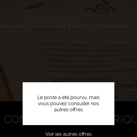
 agences
Nos secteurs d'activité
Entreprises
N
Le poste a été pourvu, mais
vous pouvez consulter nos
autres offres
R COMMANDES NUMÉRIQ
Voir les autres offres