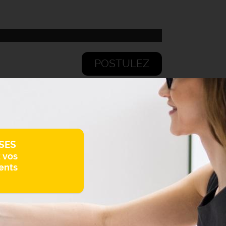
POSTULEZ
SES
z vos
ents