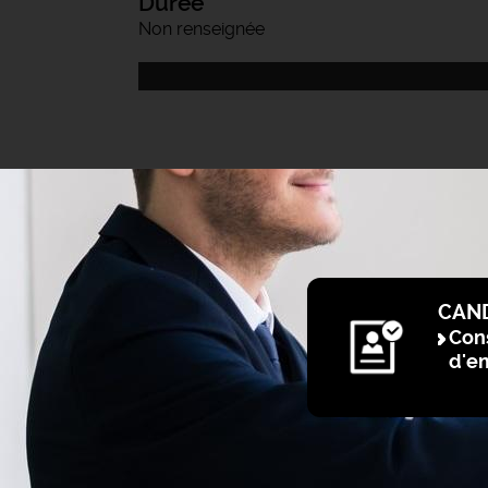
Durée
Non renseignée
CAN
Cons
d'e