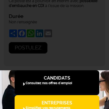
Ce poste est à pourvoir en intérim avec
possibilité
d’embauche en CDI
à l’issue de la mission.
Durée
Non renseignée
Share
Facebook
WhatsApp
LinkedIn
Email
POSTULEZ
CANDIDATS
Consultez nos offres d'emploi
ENTREPRISES
Simplifiez vos recrutements