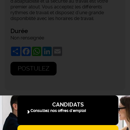
d’adaptabilité et la sécurité au travail est votre
premier atout. Vous acceptez les différents
rythmes de travail et disposez d’une grande
disponibilité avec les horaires de travail.
Durée
Non renseignée
Share
Facebook
WhatsApp
LinkedIn
Email
POSTULEZ
CANDIDATS
Consultez nos offres d'emploi