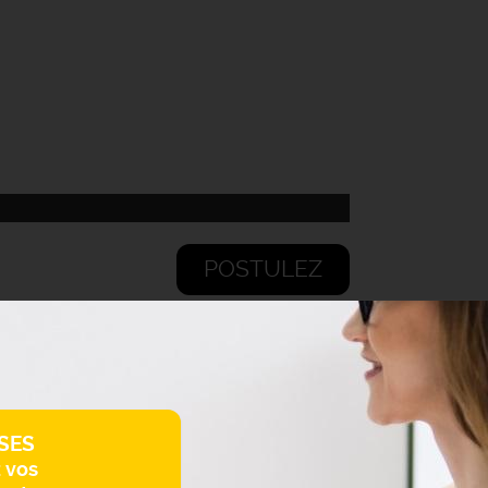
POSTULEZ
SES
z vos