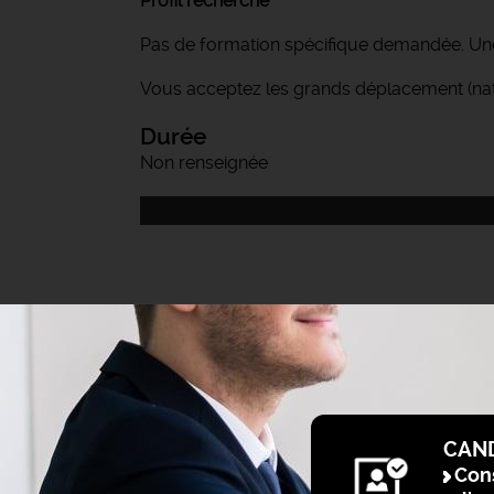
Profil recherché
Pas de formation spécifique demandée. Une 
Vous acceptez les grands déplacement (natio
Durée
Non renseignée
CAN
Cons