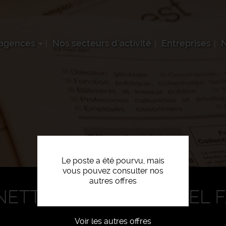
 agences
Nos secteurs d'activité
Entreprises
N
Le poste a été pourvu, mais
vous pouvez consulter nos
autres offres
NETTOYAGE INDUSTRIEL 
Voir les autres offres