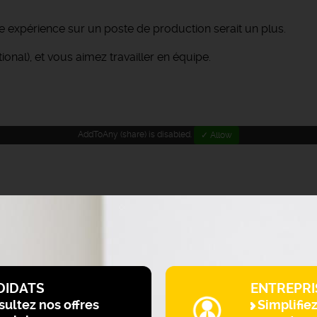
expérience sur un poste de production serait un plus.
nal), et vous aimez travailler en équipe.
AddToAny (share) is disabled.
✓ Allow
DIDATS
ENTREPRI
ultez nos offres
Simplifie