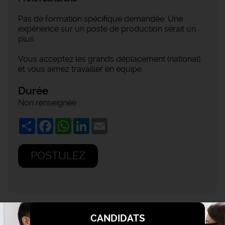
Pas de formation spécifique demandée. Une
expérience sur un poste de production serait un
plus.
Vous acceptez les grands déplacement (national),
et vous aimez travailler en équipe.
Durée
Non renseignée
Share
Facebook
WhatsApp
LinkedIn
Email
POSTULEZ
CANDIDATS