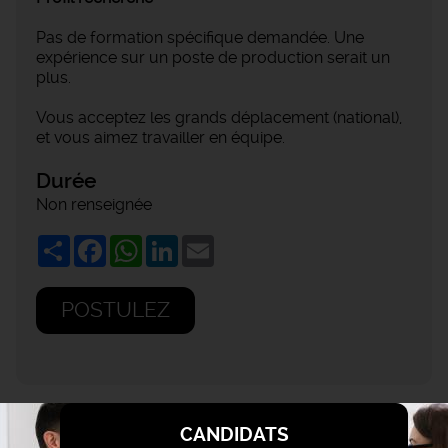
Pas de formation spécifique demandée. Une
expérience sur un poste de production serait un
plus.
Vous acceptez les grands déplacement (national),
et vous aimez travailler en équipe.
Durée
Non renseignée
Share
Facebook
WhatsApp
LinkedIn
Email
POSTULEZ
CANDIDATS