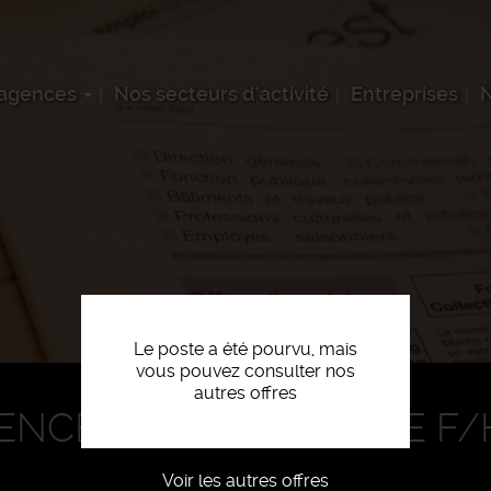
 agences
Nos secteurs d'activité
Entreprises
N
Le poste a été pourvu, mais
vous pouvez consulter nos
autres offres
GENCEMENT NAUTIQUE F/
Voir les autres offres