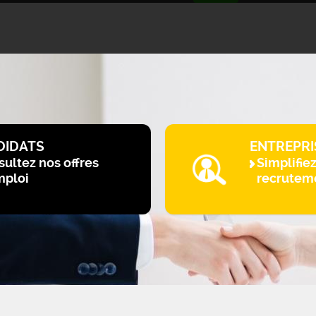
DIDATS
ENTREPRI
ultez nos offres
Simplifie
mploi
recrutem