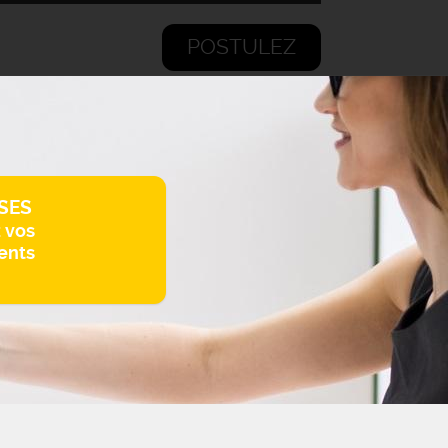
POSTULEZ
SES
z vos
ents