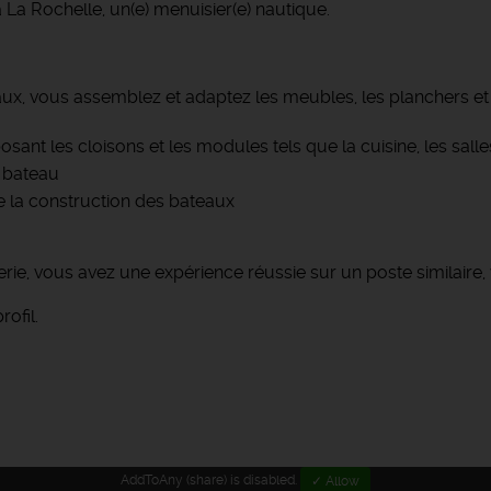
à La Rochelle, un(e) menuisier(e) nautique.
ux, vous assemblez et adaptez les meubles, les planchers et
ant les cloisons et les modules tels que la cuisine, les salle
u bateau
e la construction des bateaux
, vous avez une expérience réussie sur un poste similaire, 
rofil.
AddToAny (share) is disabled.
✓ Allow