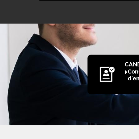
CAN
Cons
d'e