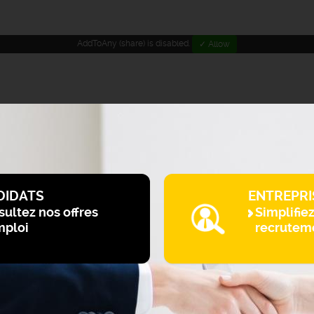
AddToAny (share) is disabled.
✓ Allow
DIDATS
ENTREPRI
ultez nos offres
Simplifie
mploi
recrutem