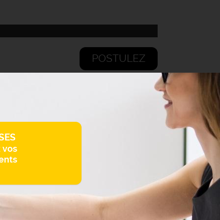
POSTULEZ
SES
z vos
ents