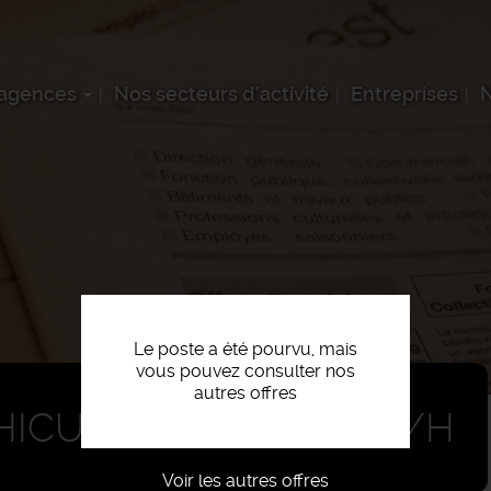
 agences
Nos secteurs d'activité
Entreprises
N
Le poste a été pourvu, mais
vous pouvez consulter nos
autres offres
ICULES ET ENGINS F/H
Voir les autres offres