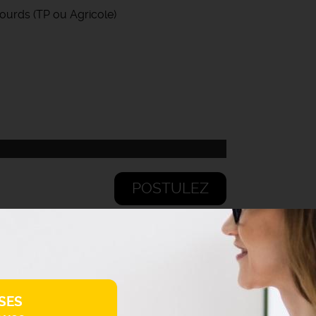
ourds (TP ou Agricole)
POSTULEZ
SES