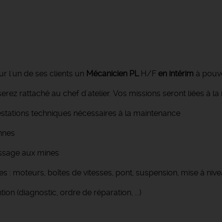
l'un de ses clients un
Mécanicien
PL
H/F
en intérim
à pouvo
erez rattaché au chef d'atelier. Vos missions seront liées à 
estations techniques nécessaires à la maintenance
annes
assage aux mines
s : moteurs, boîtes de vitesses, pont, suspension, mise à nive
on (diagnostic, ordre de réparation, ...)