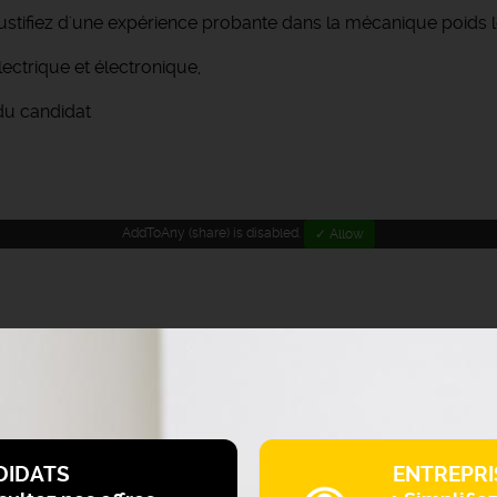
ifiez d'une expérience probante dans la mécanique poids l
ectrique et électronique,
du candidat
AddToAny (share) is disabled.
✓ Allow
DIDATS
ENTREPRI