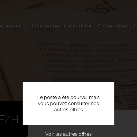
 agences
Nos secteurs d'activité
Entreprises
N
Le poste a été pourvu, mais
vous pouvez consulter nos
autres offres
F/H
Voir les autres offres