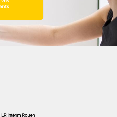
z vos
ents
LR Intérim Rouen