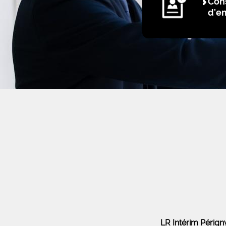
Cons
d'e
LR Intérim Péri