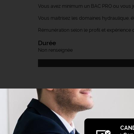
Vous avez minimum un BAC PRO ou vous just
Vous maitrisez les domaines hydraulique, él
Rémunération selon le profil et expérience 
Durée
Non renseignée
CAN