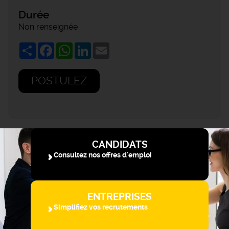
Durée
Non renseignée
Share
Facebook
WhatsApp
LinkedIn
Email
POSTULEZ
CANDIDATS
Consultez nos offres d'emploi
ENTREPRISES
Simplifiez vos recrutements