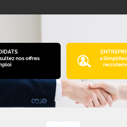
DIDATS
ENTREPRI
ultez nos offres
Simplifie
mploi
recrutem