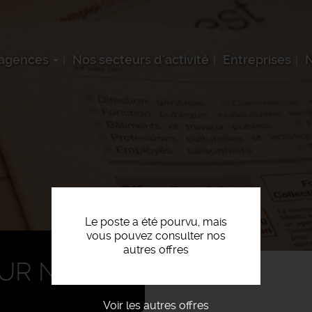
 agences
Nos secteurs d'activité
Entreprises
N
Le poste a été pourvu, mais
vous pouvez consulter nos
autres offres
R N2 F/H
Voir les autres offres