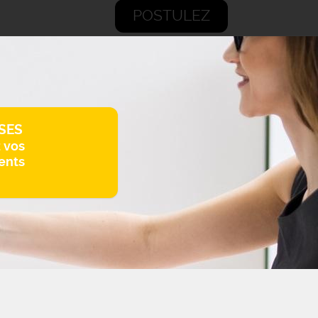
POSTULEZ
SES
z vos
ents