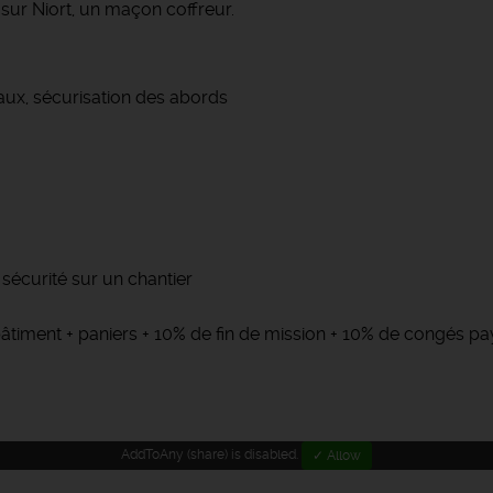
 sur Niort, un maçon coffreur.
iaux, sécurisation des abords
sécurité sur un chantier
 bâtiment + paniers + 10% de fin de mission + 10% de congés pa
AddToAny (share) is disabled.
✓ Allow