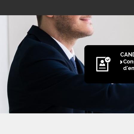
CAN
Cons
d'e