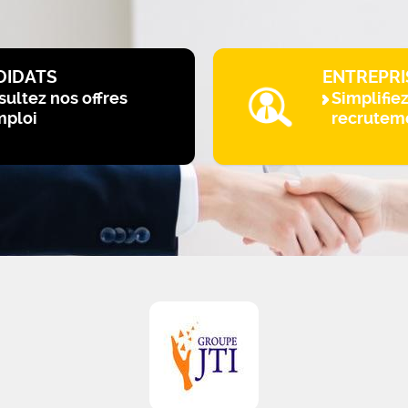
DIDATS
ENTREPRI
ultez nos offres
Simplifie
mploi
recrutem