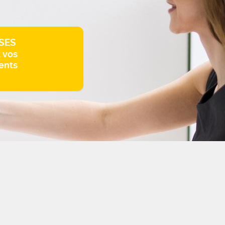
SES
z vos
ents