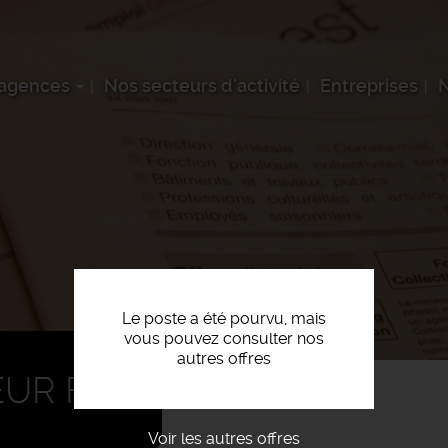
 agences
Nos secteurs d'activité
Entreprises
N
Le poste a été pourvu, mais
vous pouvez consulter nos
autres offres
UR F/H
Voir les autres offres