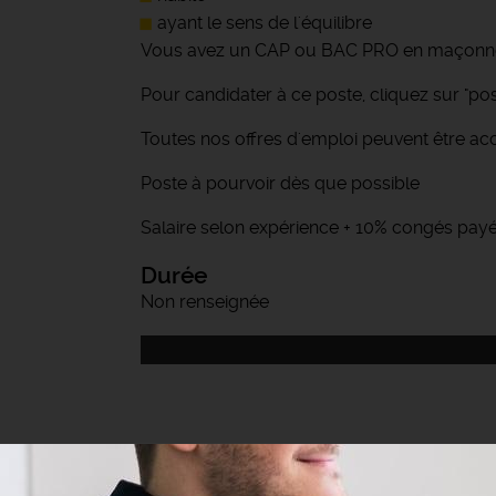
ayant le sens de l'équilibre
Vous avez un CAP ou BAC PRO en maçonne
Pour candidater à ce poste, cliquez sur "post
Toutes nos offres d'emploi peuvent être ac
Poste à pourvoir dès que possible
Salaire selon expérience + 10% congés pay
Durée
Non renseignée