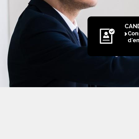
CAN
Cons
d'e