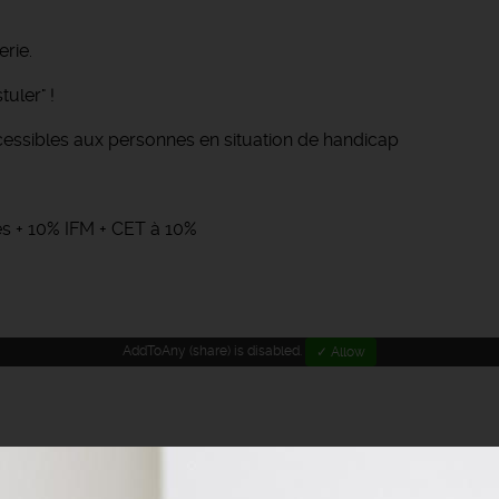
rie.
uler" !
cessibles aux personnes en situation de handicap
és + 10% IFM + CET à 10%
AddToAny (share) is disabled.
✓ Allow