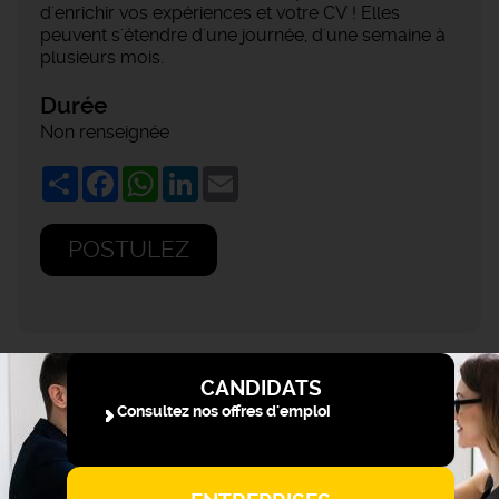
d'enrichir vos expériences et votre CV ! Elles
peuvent s'étendre d'une journée, d'une semaine à
plusieurs mois.
Durée
Non renseignée
Share
Facebook
WhatsApp
LinkedIn
Email
POSTULEZ
CANDIDATS
Consultez nos offres d'emploi