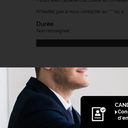
- vous êtes capable d'accueillir et conseiller
N'hésitez pas à nous contacter au *** ou à
Durée
Non renseignée
CAN
Cons
d'e