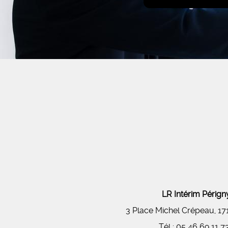
LR Intérim Péri
3 Place Michel Crépeau, 1
Tél :
05 46 69 11 7