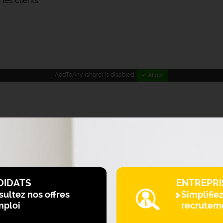
 les clients
AddToAny (share) is disabled.
✓ Allow
DIDATS
ENTREPRI
ultez nos offres
Simplifie
mploi
recrutem