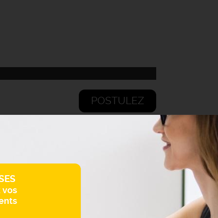
POSTULEZ
SES
z vos
ents