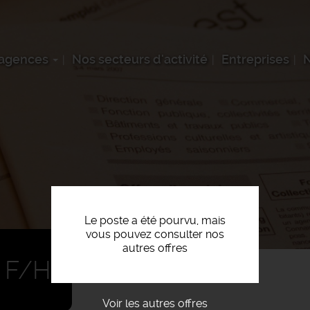
 agences
Nos secteurs d'activité
Entreprises
N
Le poste a été pourvu, mais
vous pouvez consulter nos
autres offres
 F/H
Voir les autres offres