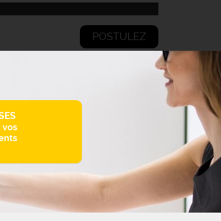
POSTULEZ
SES
z vos
ents