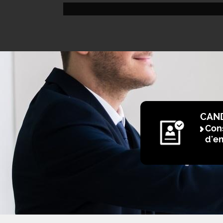
CAN
Cons
d'e