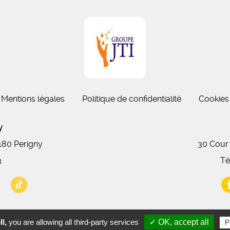
Mentions légales
Politique de confidentialité
Cookies
gny
7180 Perigny
30 Cour
3
Té
l,
you are allowing all third-party services
✓ OK, accept all
P