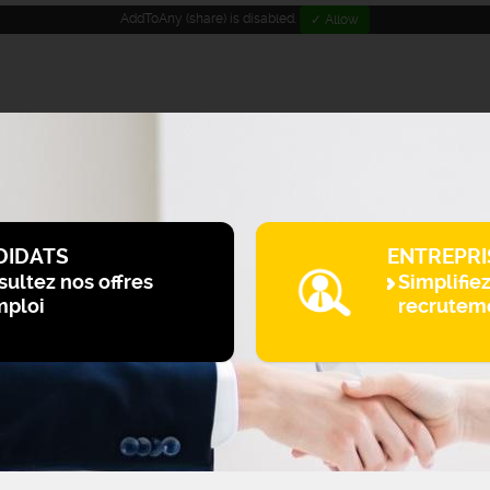
AddToAny (share) is disabled.
✓ Allow
DIDATS
ENTREPRI
ultez nos offres
Simplifie
mploi
recrutem