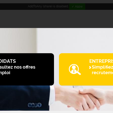
AddToAny (share) is disabled.
✓ Allow
DIDATS
ENTREPRI
ultez nos offres
Simplifie
mploi
recrutem