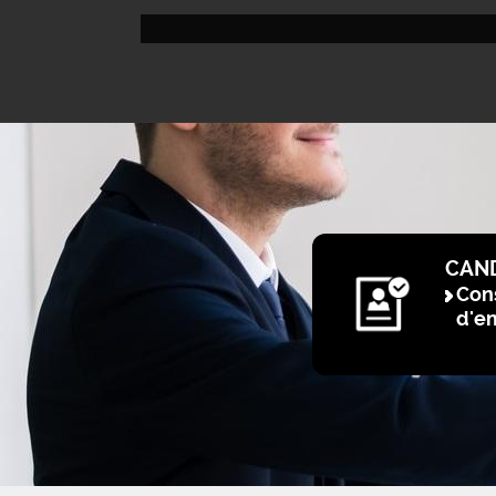
CAN
Cons
d'e