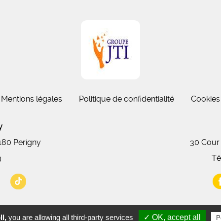
Mentions légales
Politique de confidentialité
Cookies
gny
7180 Perigny
30 Cour
3
Té
l,
you are allowing all third-party services
✓ OK, accept all
P