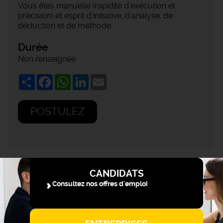
Vous êtes manuelle (rapidité d’exécution et
précision) et esprit d’initiative, d’analyse, de
déduction et de méthode.
Durée
Non renseignée
Share
Facebook
WhatsApp
LinkedIn
Email
POSTULEZ
CANDIDATS
Consultez nos offres d'emploi