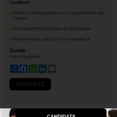
Conditions
Missions renouvelables selon l’avancement des
travaux
Environnement technique et dynamique
Rémunération selon profil et expérience
Durée
Non renseignée
Share
Facebook
WhatsApp
LinkedIn
Email
POSTULEZ
CANDIDATS