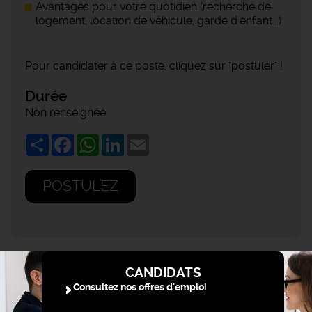
Avantages pour votre quotidien (recherche de
logement, location de véhicule, garde d'enfant...)
Pour candidater à ce poste, cliquez sur "postuler" !
Durée
Non renseignée
Share
Facebook
WhatsApp
LinkedIn
Email
POSTULEZ
CANDIDATS
Consultez nos offres d'emploi