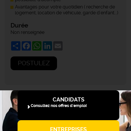
Avantages pour votre quotidien ( recherche de
logement, location de véhicule, garde d'enfant...)
Durée
Non renseignée
Share
Facebook
WhatsApp
LinkedIn
Email
POSTULEZ
CANDIDATS
Consultez nos offres d'emploi
ENTREPRISES