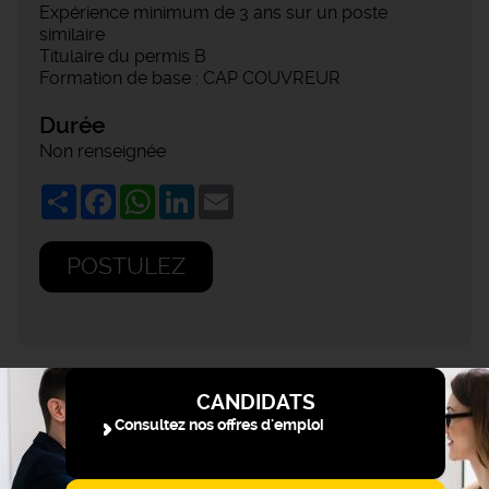
Expérience minimum de 3 ans sur un poste
similaire
Titulaire du permis B
Formation de base : CAP COUVREUR
Durée
Non renseignée
Share
Facebook
WhatsApp
LinkedIn
Email
POSTULEZ
CANDIDATS
Consultez nos offres d'emploi