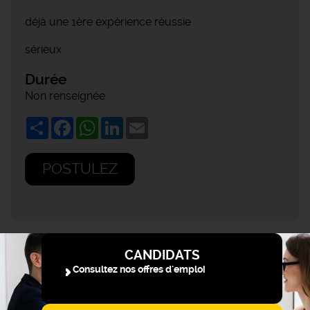
déjà une 1ère expérience réussie
sérieux
Durée
Non renseignée
Share
Facebook
WhatsApp
LinkedIn
Email
POSTULEZ
CANDIDATS
Consultez nos offres d'emploi