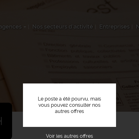
 agences
Nos secteurs d'activité
Entreprises
N
Le poste a été pourvu, mais
vous pouvez consulter nos
autres offres
H
Voir les autres offres