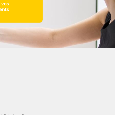
z vos
ents