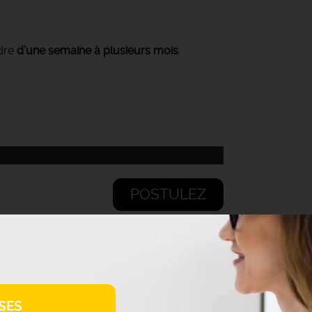
ndre
d’une semaine à plusieurs mois
.
POSTULEZ
SES