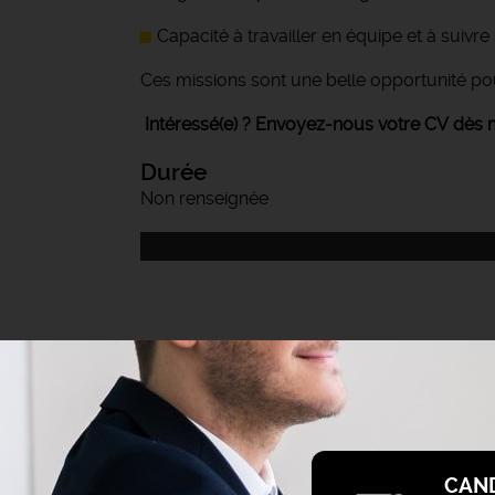
Capacité à travailler en équipe et à suivr
Ces missions sont une belle opportunité pou
Intéressé(e) ? Envoyez-nous votre CV dès m
Durée
Non renseignée
CAN