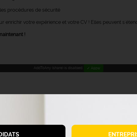
e les procédures de sécurité
r enrichir votre expérience et votre CV ! Elles peuvent s'éte
aintenant !
AddToAny (share) is disabled.
✓ Allow
DIDATS
ENTREPRI