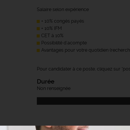
Salaire selon expérience
+ 10% congés payés
+ 10% IFM
CET à 10%
Possibilité d'acompte
Avantages pour votre quotidien (recherche
Pour candidater à ce poste, cliquez sur "post
Durée
Non renseignée