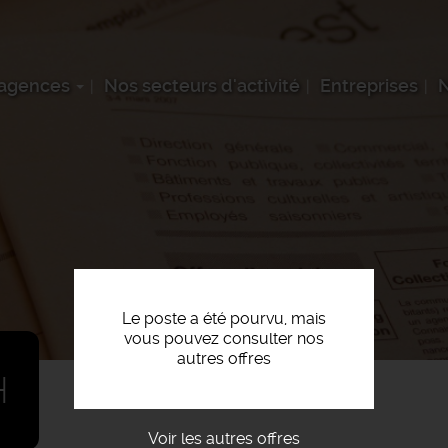
 agences
Nos secteurs d'activité
Entreprises
N
Le poste a été pourvu, mais
vous pouvez consulter nos
autres offres
H
Voir les autres offres