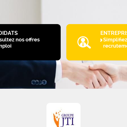
DIDATS
ENTREPRI
ultez nos offres
Simplifie
mploi
recrutem