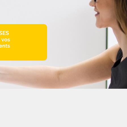
SES
z vos
ents