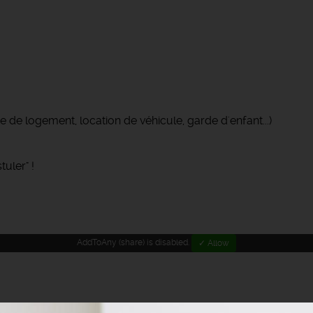
 de logement, location de véhicule, garde d'enfant...)
uler" !
AddToAny (share) is disabled.
✓ Allow