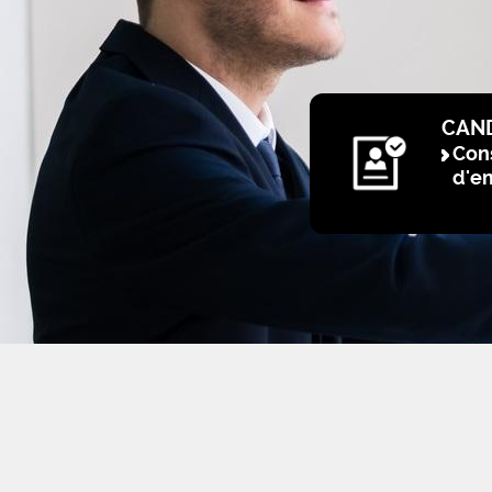
CAN
Cons
d'e