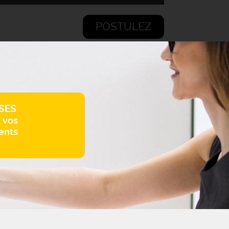
POSTULEZ
SES
z vos
ents