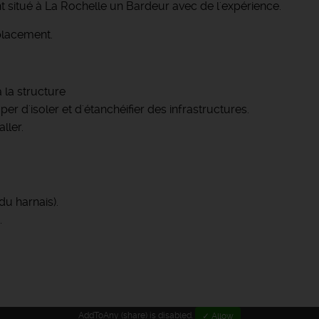
t situé à La Rochelle un Bardeur avec de l'expérience.
éplacement.
 la structure
r d'isoler et d'étanchéifier des infrastructures.
ller.
du harnais).
.
AddToAny (share) is disabled.
✓ Allow