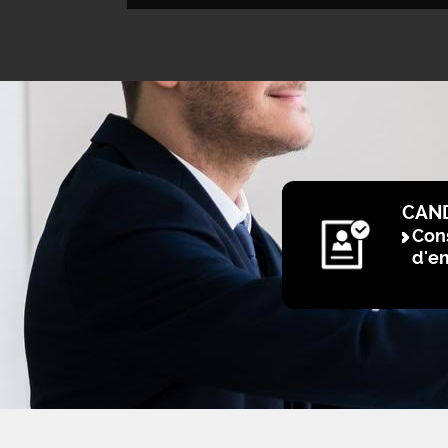
CAN
Cons
d'e