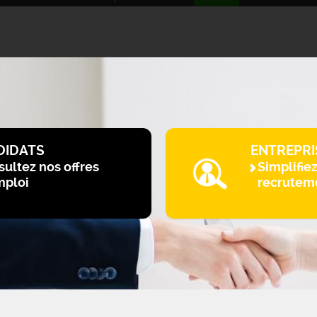
DIDATS
ENTREPRI
ultez nos offres
Simplifie
mploi
recrutem