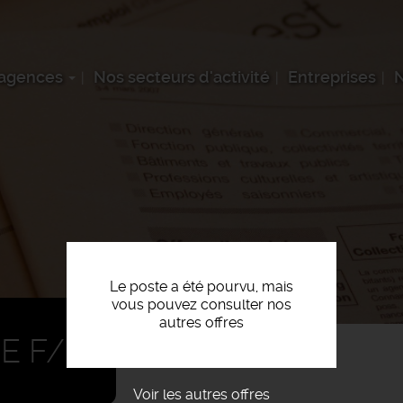
 agences
Nos secteurs d'activité
Entreprises
N
Le poste a été pourvu, mais
vous pouvez consulter nos
autres offres
IE F/H
Voir les autres offres