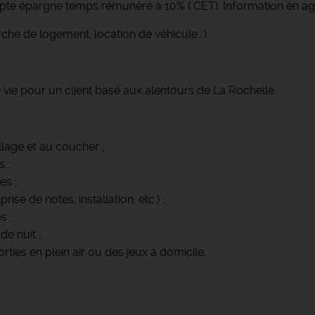
pte épargne temps rémunéré à 10% ( CET). Information en a
che de logement, location de véhicule...)
vie pour un client basé aux alentours de La Rochelle.
billage et au coucher ;
 ;
es ;
rise de notes, installation, etc.) ;
s ;
de nuit ;
rties en plein air ou des jeux à domicile.