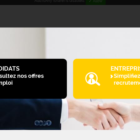
AddToAny (share) is disabled.
✓ Allow
DIDATS
ENTREPRI
ultez nos offres
Simplifie
mploi
recrutem