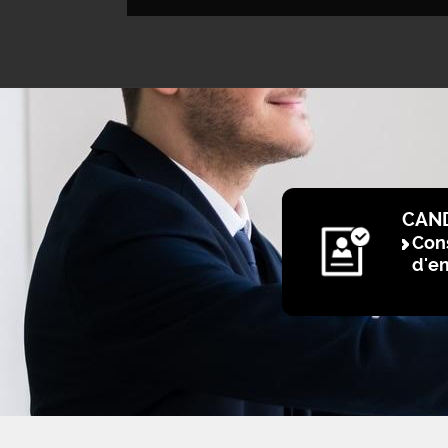
CAN
Cons
d'e