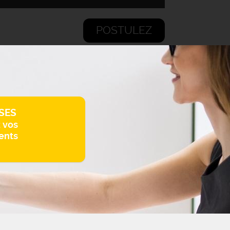
POSTULEZ
SES
z vos
ents