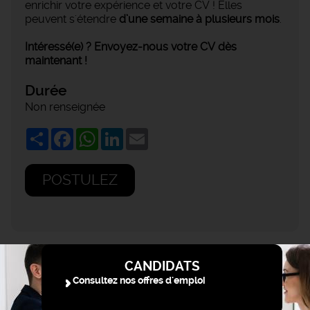
enrichir votre expérience et votre CV ! Elles
peuvent s'étendre
d’une semaine à plusieurs mois
.
Intéressé(e) ? Envoyez-nous votre CV dès
maintenant !
Durée
Non renseignée
Share
Facebook
WhatsApp
LinkedIn
Email
POSTULEZ
CANDIDATS
Consultez nos offres d'emploi