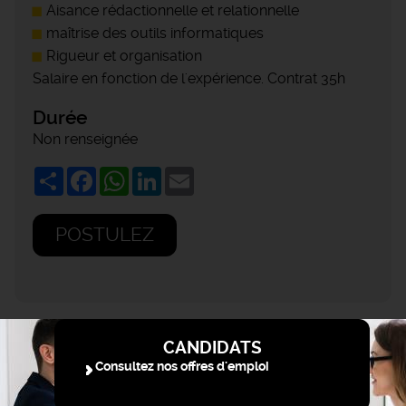
Aisance rédactionnelle et relationnelle
maîtrise des outils informatiques
Rigueur et organisation
Salaire en fonction de l'expérience. Contrat 35h
Durée
Non renseignée
Share
Facebook
WhatsApp
LinkedIn
Email
POSTULEZ
CANDIDATS
Consultez nos offres d'emploi