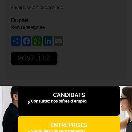
Salaire selon expérience
Durée
Non renseignée
Share
Facebook
WhatsApp
LinkedIn
Email
POSTULEZ
CANDIDATS
Consultez nos offres d'emploi
ENTREPRISES
Simplifiez vos recrutements