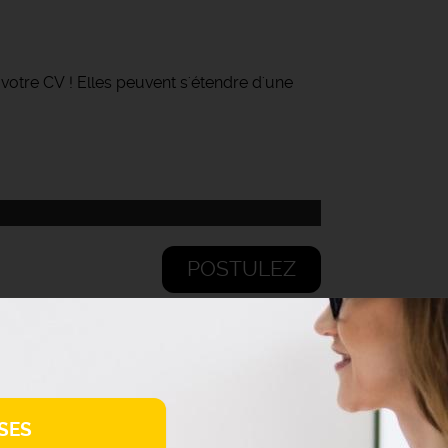
 votre CV ! Elles peuvent s'étendre d'une
POSTULEZ
SES