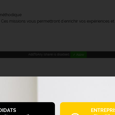
t méthodique
. Ces missions vous permettront d'enrichir vos expériences et
AddToAny (share) is disabled.
✓ Allow
DIDATS
ENTREPRI