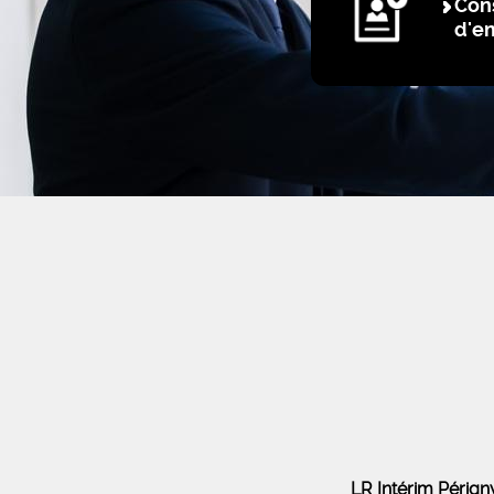
Cons
d'e
LR Intérim Péri