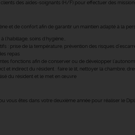
ients des aides-soignants (H/F) pour effectuer des missions 
iène et de confort afin de garantir un maintien adapté à la pe
 à l’habillage, soins d'hygiène…
atifs : prise de la température, prévention des risques d’es
 des repas
érentes fonctions afin de conserver ou de développer l’autonom
t et indirect du résident : faire le lit, nettoyer la chambre, dr
lisé du résident et le met en œuvre
 ou vous êtes dans votre deuxième année pour réaliser le Dip