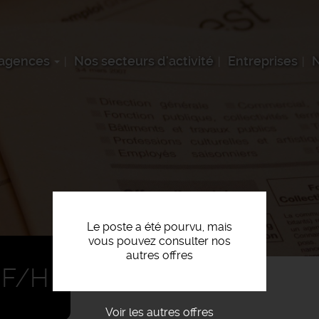
 agences
Nos secteurs d'activité
Entreprises
N
Le poste a été pourvu, mais
vous pouvez consulter nos
autres offres
 F/H
Voir les autres offres