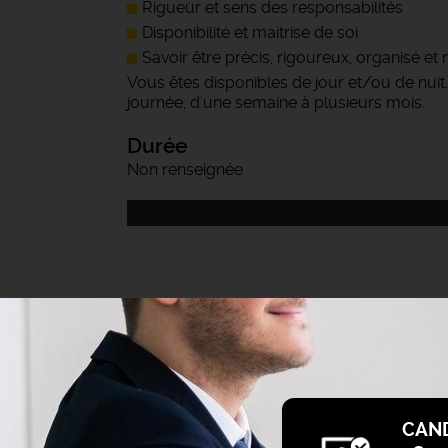
Rigueur et sens des responsabilités
Disponibilité et maitrise de soi
Savoir être précis, rigoureux, organisé e
Vous êtes disponibles de jour et/ou de nuit
journée, d'une semaine à plusieurs mois.
Durée
Non renseignée
CAN