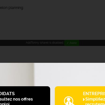
selon planning
AddToAny (share) is disabled.
✓ Allow
DIDATS
ENTREPRI
ultez nos offres
Simplifie
mploi
recrutem