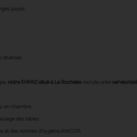
congés payés
s diverses
ipe,
notre EHPAD situé à La Rochelle
recrute un(e)
serveur(se)
/ou en chambre
rassage des tables
res et des normes d’hygiène (HACCP)