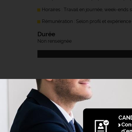
Horaires : Travail en journée, week-ends 
Rémunération : Selon profil et expérience
Durée
Non renseignée
CAN
Cons
d'e