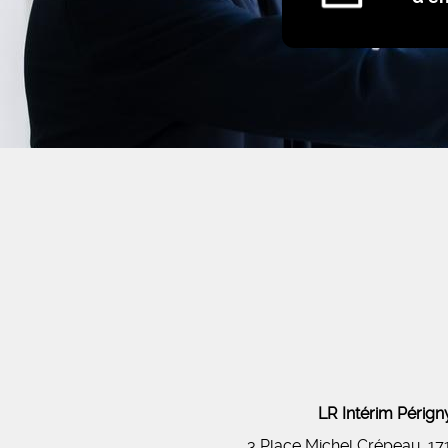
LR Intérim Péri
3 Place Michel Crépeau, 1