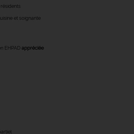
 résidents
cuisine et soignante
u en EHPAD
appréciée
artiel