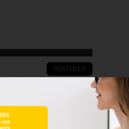
POSTULEZ
SES
z vos
ents