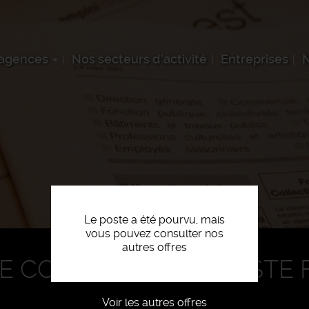
 agences
Nos secteurs d'activité
Entreprises
N
Le poste a été pourvu, mais
vous pouvez consulter nos
autres offres
E COMMANDES CARISTE 
Voir les autres offres