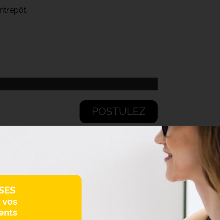
ntrepôt.
POSTULEZ
SES
z vos
ents