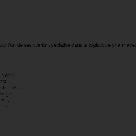
r l'un de ses clients spécialisé dans la logistique pharm
pièce),
s),
rchandises,
evage,
rise,
uits.