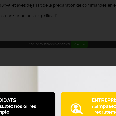
9-5, et avez déjà fait de la préparation de commandes en e
 an sur un poste significatif.
AddToAny (share) is disabled.
✓ Allow
DIDATS
ENTREPRI
ultez nos offres
Simplifie
mploi
recrutem