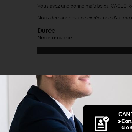
Vous avez une bonne maîtrise du CACES R48
Nous demandons une expérience d'au moins 1
Durée
Non renseignée
CAN
Cons
d'e