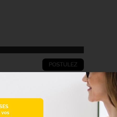
POSTULEZ
SES
z vos