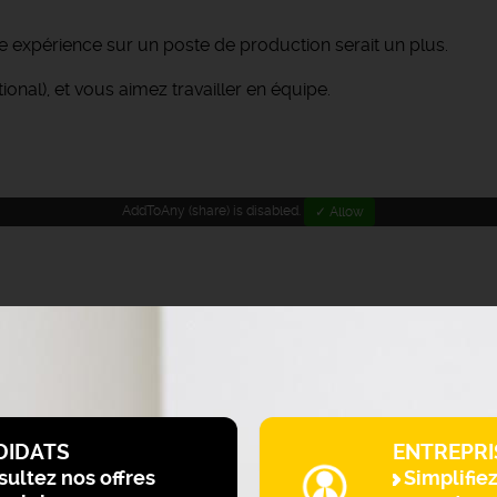
expérience sur un poste de production serait un plus.
nal), et vous aimez travailler en équipe.
AddToAny (share) is disabled.
✓ Allow
DIDATS
ENTREPRI
ultez nos offres
Simplifie