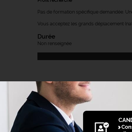
Profil recherché
Pas de formation spécifique demandée. Une 
Vous acceptez les grands déplacement (natio
Durée
Non renseignée
CAN
Cons