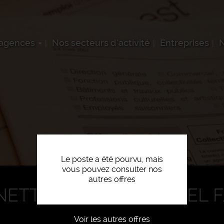
 agences
Nos secteurs d'activité
Entreprises
N
Le poste a été pourvu, mais
vous pouvez consulter nos
autres offres
NETTOYAGE INDUSTRIEL 
Voir les autres offres