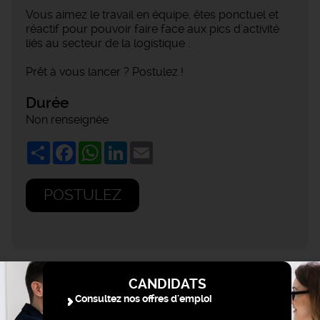
Vous aimez le travail en équipe, êtes ponctuel et
réactif pour pouvoir faire face aux pics d'activité
liés au secteur de la logistique .
Prêt à vous lancer ? Postulez !
Durée
Non renseignée
Share
Facebook
WhatsApp
LinkedIn
Email
POSTULEZ
CANDIDATS
Consultez nos offres d'emploi