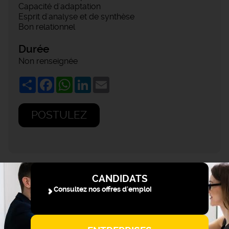
Capacité d'adaptation
Esprit d'analyse et de synthèse
Bon relationnel
Durée
Non renseignée
Share
Facebook
WhatsApp
LinkedIn
Email
POSTULEZ
CANDIDATS
Consultez nos offres d'emploi