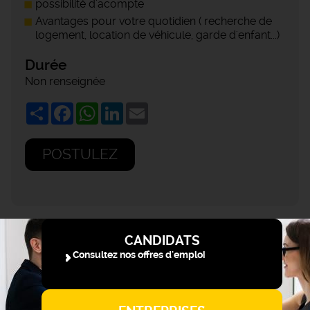
possibilité d'acompte
Avantages pour votre quotidien ( recherche de
logement, location de véhicule, garde d'enfant...)
Durée
Non renseignée
Share
Facebook
WhatsApp
LinkedIn
Email
POSTULEZ
CANDIDATS
Consultez nos offres d'emploi