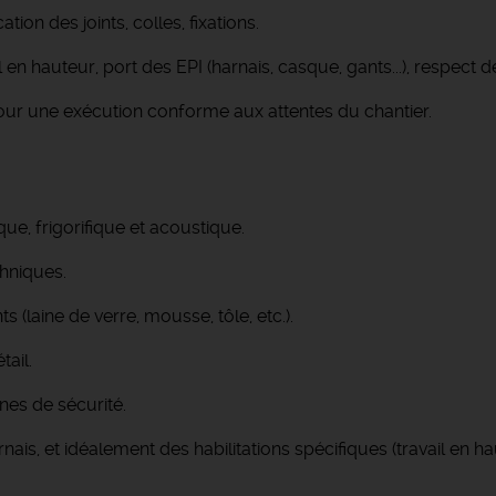
cation des joints, colles, fixations.
l en hauteur, port des EPI (harnais, casque, gants...), respect
our une exécution conforme aux attentes du chantier.
que, frigorifique et acoustique.
chniques.
(laine de verre, mousse, tôle, etc.).
tail.
nes de sécurité.
nais, et idéalement des habilitations spécifiques (travail en ha