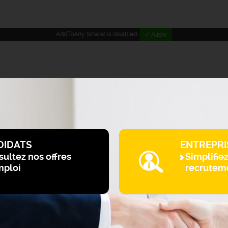
AddToAny (share) is disabled.
✓ Allow
DIDATS
ENTREPRI
ultez nos offres
Simplifie
mploi
recrutem