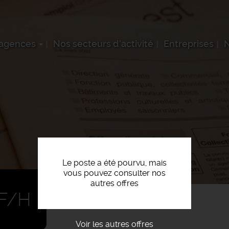
 agences
Nos secteurs d'activité
Entreprises
N
Le poste a été pourvu, mais
vous pouvez consulter nos
autres offres
F/H
Voir les autres offres