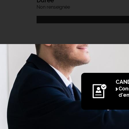
Durée
Non renseignée
CAN
Cons
d'e