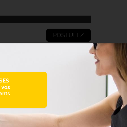
POSTULEZ
SES
z vos
ents