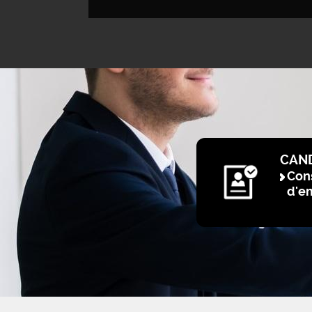
CAN
Cons
d'e