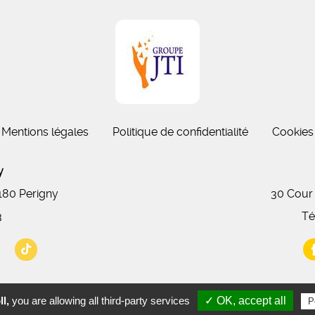
Mentions légales
Politique de confidentialité
Cookies
gny
7180 Perigny
30 Cour
3
Té
l,
you are allowing all third-party services
✓ OK, accept all
P