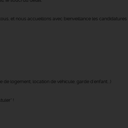
z le souci du détail.
tous, et nous accueillons avec bienveillance les candidatures
 de logement, location de véhicule, garde d'enfant...)
uler" !