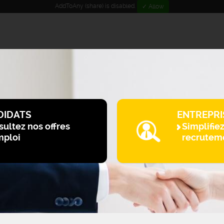
AddToAny (share) is disabled.
✓ Allow
DIDATS
ENTREPRI
ultez nos offres
Simplifie
mploi
recrutem