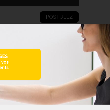
POSTULEZ
SES
z vos
ents