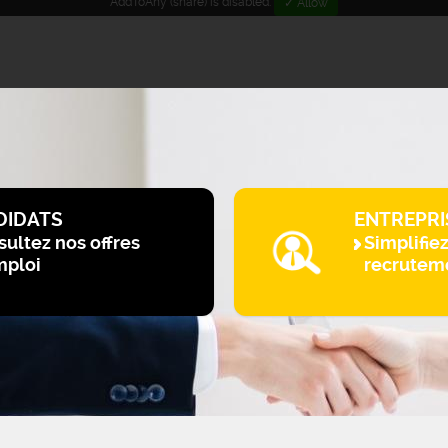
AddToAny (share) is disabled.
✓ Allow
DIDATS
ENTREPRI
ultez nos offres
Simplifie
mploi
recrutem