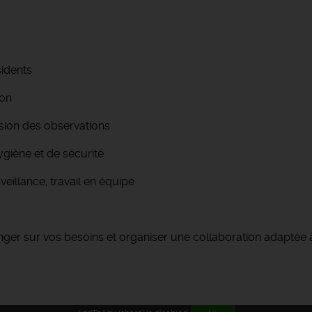
sidents
ion
ssion des observations
giène et de sécurité
veillance, travail en équipe
er sur vos besoins et organiser une collaboration adaptée à