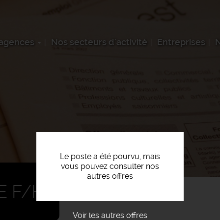
 agences
Nos secteurs d'activité
Entreprises
N
Le poste a été pourvu, mais
vous pouvez consulter nos
autres offres
E F/H
Voir les autres offres