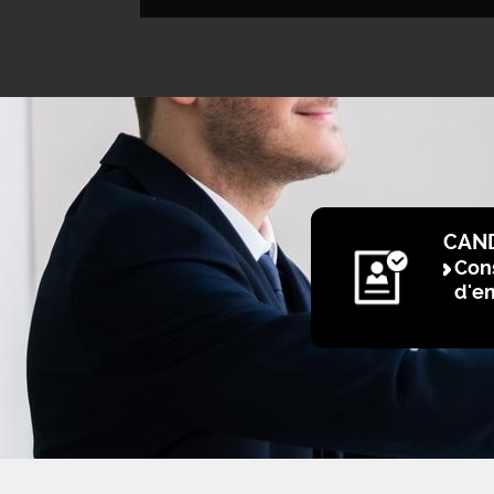
CAN
Cons
d'e