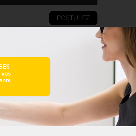
POSTULEZ
SES
z vos
ents