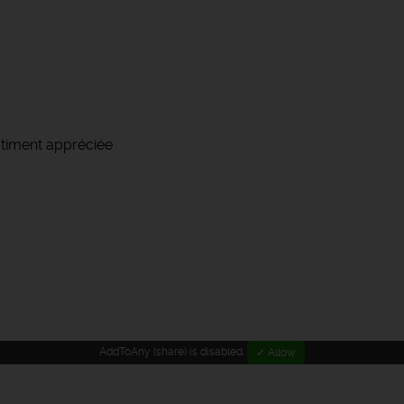
timent appréciée
AddToAny (share) is disabled.
✓ Allow