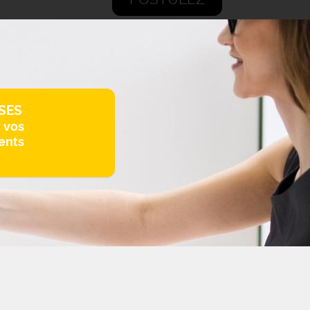
SES
z vos
ents