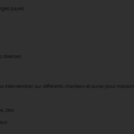
congés payés
s diverses
s interviendrez sur différents chantiers et aurez pour missions
s, zinc
iaux