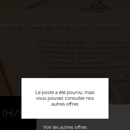
 agences
Nos secteurs d'activité
Entreprises
N
Le poste a été pourvu, mais
vous pouvez consulter nos
autres offres
(H/F)
Voir les autres offres