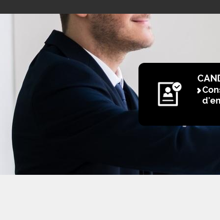
CAN
Cons
d'e