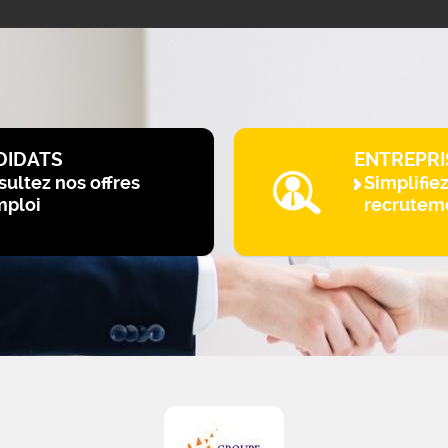
DIDATS
ENTREPRI
ultez nos offres
Simplifie
mploi
recrutem